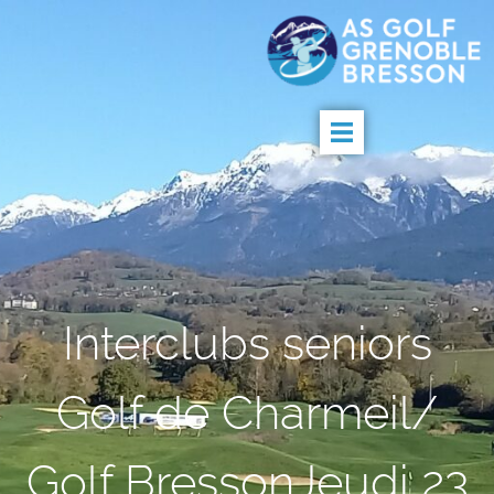
Interclubs seniors
Golf de Charmeil/
Golf BressonJeudi 23